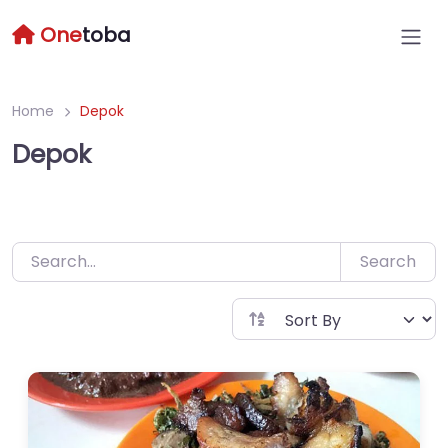
Skip
One
toba
to
content
Home
Depok
Depok
Search