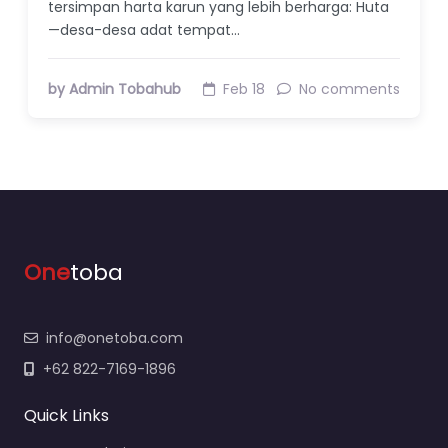
tersimpan harta karun yang lebih berharga: Huta
—desa-desa adat tempat…
by Admin Tobahub
Feb 18
No comments
One
toba
info@onetoba.com
+62 822-7169-1896
Quick Links