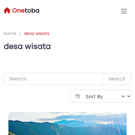
Skip
One
toba
to
content
Home
desa wisata
desa wisata
Search