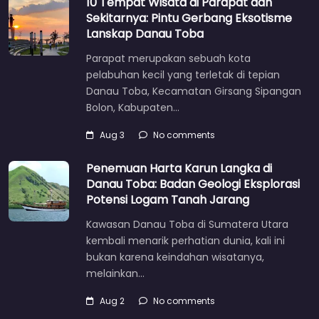
10 Tempat Wisata di Parapat dan
Sekitarnya: Pintu Gerbang Eksotisme
Lanskap Danau Toba
Parapat merupakan sebuah kota
pelabuhan kecil yang terletak di tepian
Danau Toba, Kecamatan Girsang Sipangan
Bolon, Kabupaten…
Aug 3
No comments
Penemuan Harta Karun Langka di
Danau Toba: Badan Geologi Eksplorasi
Potensi Logam Tanah Jarang
Kawasan Danau Toba di Sumatera Utara
kembali menarik perhatian dunia, kali ini
bukan karena keindahan wisatanya,
melainkan…
Aug 2
No comments