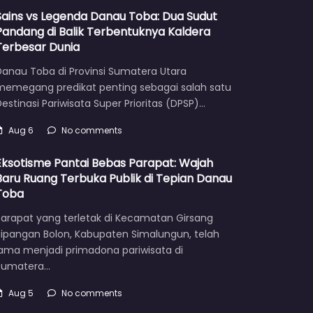
Sains vs Legenda Danau Toba: Dua Sudut
Pandang di Balik Terbentuknya Kaldera
Terbesar Dunia
Danau Toba di Provinsi Sumatera Utara
memegang predikat penting sebagai salah satu
estinasi Pariwisata Super Prioritas (DPSP)…
Aug 6
No comments
Eksotisme Pantai Bebas Parapat: Wajah
Baru Ruang Terbuka Publik di Tepian Danau
Toba
Parapat yang terletak di Kecamatan Girsang
Sipangan Bolon, Kabupaten Simalungun, telah
lama menjadi primadona pariwisata di
Sumatera…
Aug 5
No comments