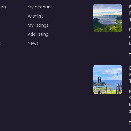
ion
My account
Wishlist
My listings
Add listing
t
News
D