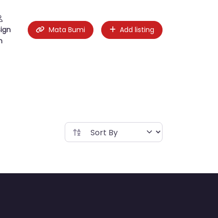
Sign
Mata Bumi
Add listing
n