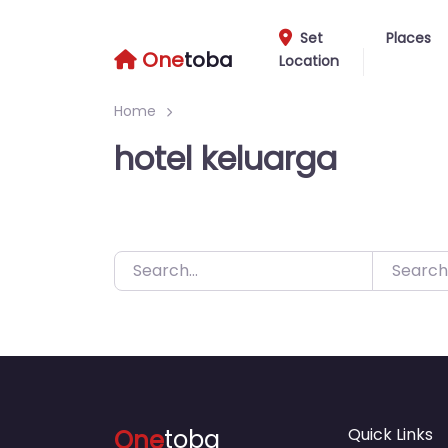
Skip
to
Set
Places
One
toba
Location
content
Home
hotel keluarga
Search
One
toba
Quick Links