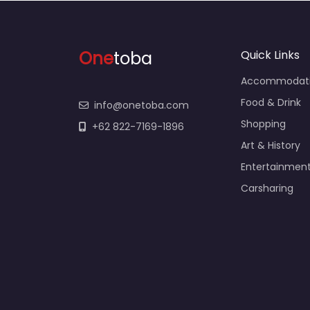
One
toba
Quick Links
Accommodat
Food & Drink
info@onetoba.com
Shopping
+62 822-7169-1896
Art & History
Entertainmen
Carsharing