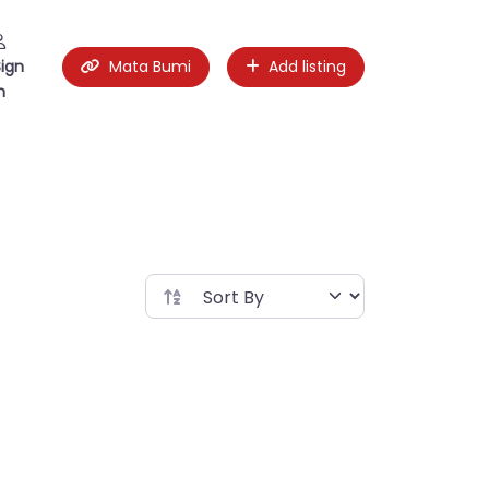
Sign
Mata Bumi
Add listing
n