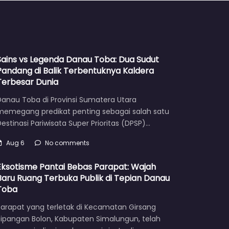
Sains vs Legenda Danau Toba: Dua Sudut
Pandang di Balik Terbentuknya Kaldera
Terbesar Dunia
Danau Toba di Provinsi Sumatera Utara
memegang predikat penting sebagai salah satu
estinasi Pariwisata Super Prioritas (DPSP)…
Aug 6
No comments
Eksotisme Pantai Bebas Parapat: Wajah
Baru Ruang Terbuka Publik di Tepian Danau
Toba
Parapat yang terletak di Kecamatan Girsang
Sipangan Bolon, Kabupaten Simalungun, telah