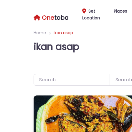
Skip
to
Set
Places
One
toba
Location
content
Home
ikan asap
ikan asap
Search