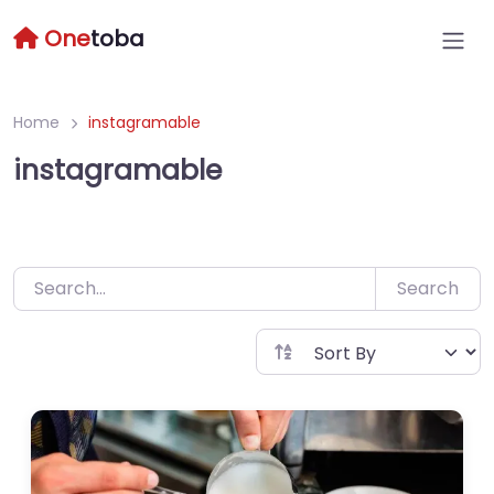
Skip
One
toba
to
content
Home
instagramable
instagramable
Search