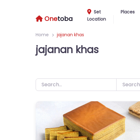
Skip
to
Set
Places
One
toba
Location
content
Home
jajanan khas
jajanan khas
Search