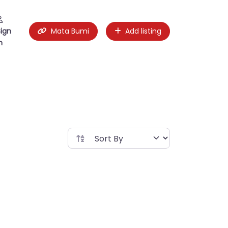
Sign
Mata Bumi
Add listing
n