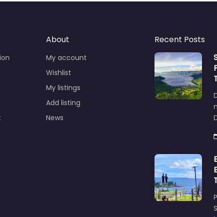
About
Recent Posts
ion
My account
Wishlist
My listings
Add listing
t
News
D