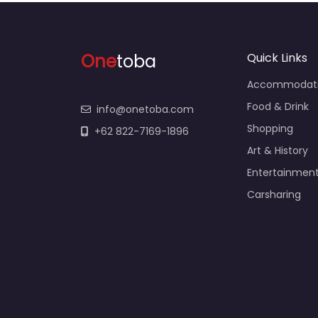
One
toba
Quick Links
Accommodat
Food & Drink
info@onetoba.com
Shopping
+62 822-7169-1896
Art & History
Entertainmen
Carsharing