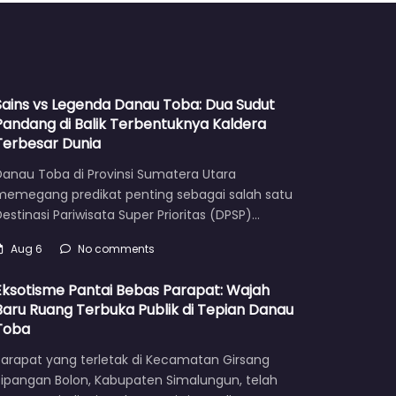
Sains vs Legenda Danau Toba: Dua Sudut
Pandang di Balik Terbentuknya Kaldera
Terbesar Dunia
Danau Toba di Provinsi Sumatera Utara
memegang predikat penting sebagai salah satu
estinasi Pariwisata Super Prioritas (DPSP)…
Aug 6
No comments
Eksotisme Pantai Bebas Parapat: Wajah
Baru Ruang Terbuka Publik di Tepian Danau
Toba
Parapat yang terletak di Kecamatan Girsang
Sipangan Bolon, Kabupaten Simalungun, telah