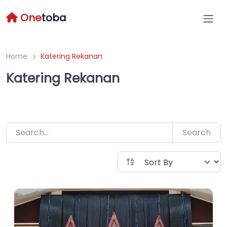
Skip
One
toba
to
content
Home
Katering Rekanan
Katering Rekanan
Search