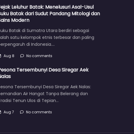
Jejak Leluhur Batak: Menelusuri Asal-Usul
Suku Batak dari Sudut Pandang Mitologi dan
Sains Modern
uku Batak di Sumatra Utara berdiri sebagai
alah satu kelompok etnis terbesar dan paling
berpengaruh di Indonesia.…
Aug 8
No comments
Pesona Tersembunyi Desa Siregar Aek
Nalas
Pesona Tersembunyi Desa Siregar Aek Nalas:
Pemandian Air Hangat Tanpa Belerang dan
radisi Tenun Ulos di Tepian…
Aug 7
No comments