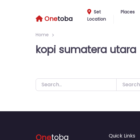
Skip
to
Set
Places
One
toba
Location
content
Home
kopi sumatera utara
Search
One
toba
Quick Links