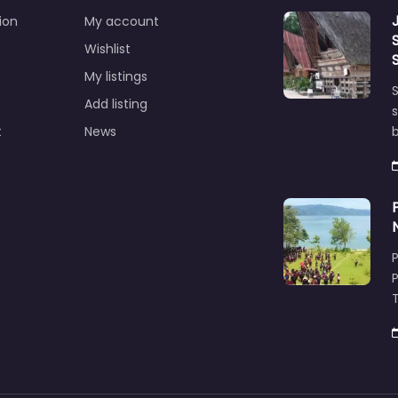
ion
My account
Wishlist
My listings
S
Add listing
s
t
News
T