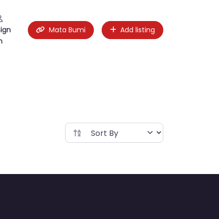
Sign
Mata Bumi
Add listing
n