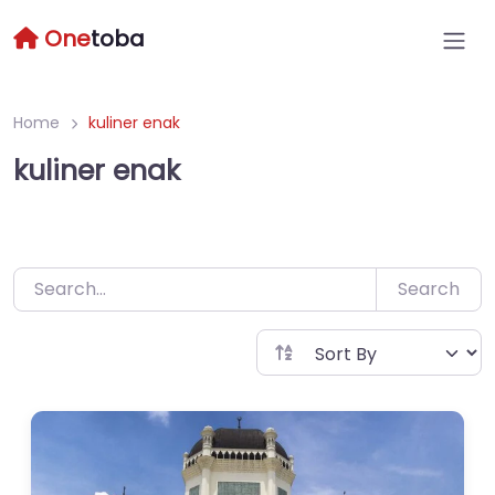
Skip
One
toba
to
content
Home
kuliner enak
kuliner enak
Search