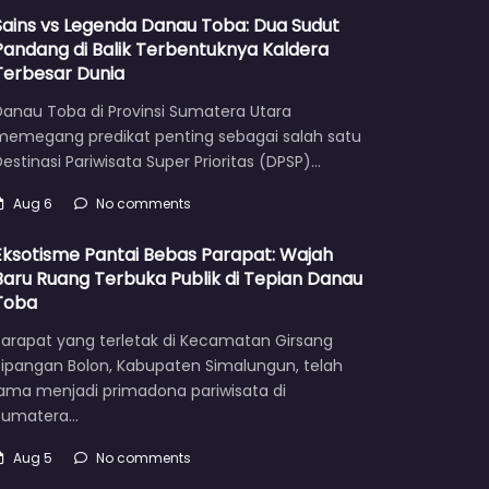
Sains vs Legenda Danau Toba: Dua Sudut
Pandang di Balik Terbentuknya Kaldera
Terbesar Dunia
Danau Toba di Provinsi Sumatera Utara
memegang predikat penting sebagai salah satu
estinasi Pariwisata Super Prioritas (DPSP)…
Aug 6
No comments
Eksotisme Pantai Bebas Parapat: Wajah
Baru Ruang Terbuka Publik di Tepian Danau
Toba
Parapat yang terletak di Kecamatan Girsang
Sipangan Bolon, Kabupaten Simalungun, telah
lama menjadi primadona pariwisata di
Sumatera…
Aug 5
No comments