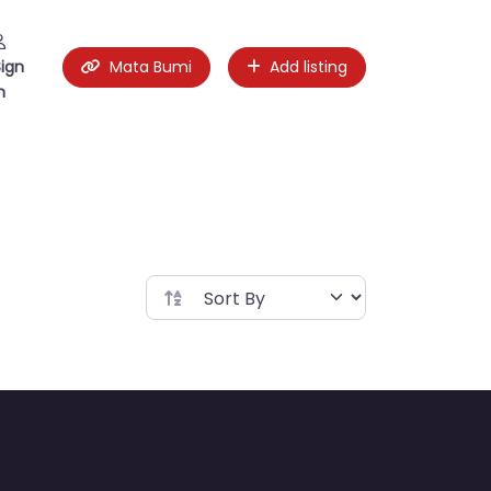
Sign
Mata Bumi
Add listing
n