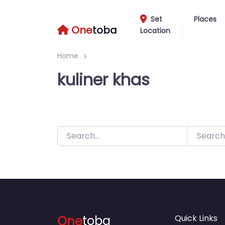
Skip
to
Set
Places
One
toba
Location
content
Home
kuliner khas
Search
One
toba
Quick Links