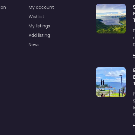
ion
My account
Wishlist
My listings
Add listing
t
News
D