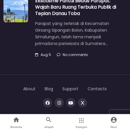
Eksotisme Pantai Bebas Parapat:
Wajah Baru Ruang Terbuka Publik di
Tepian Danau Toba
Parapat yang terletak di Kecamatan
Girsang Sipangan Bolon, Kabupaten
Simalungun, telah lama menjadi
primadona pariwisata di Sumatera…
Aug 5
No comments
About
Blog
Support
Contacts
Copyright © 2026 |
One
toba
Beranda
Jelajah
Kategori
Akun
Home
Search
Mata Bumi
Direktori
Account