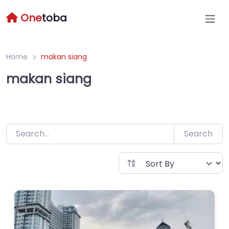
Skip
One
toba
to
content
Home
makan siang
makan siang
Search