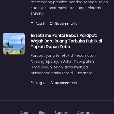
memegang predikat penting sebagai salah
satu Destinasi Pariwisata Super Prioritas
(DPSP)…
Aug 6
No comments
Eksotisme Pantai Bebas Parapat:
Wajah Baru Ruang Terbuka Publik di
Tepian Danau Toba
Parapat yang terletak di Kecamatan
Girsang Sipangan Bolon, Kabupaten
Simalungun, telah lama menjadi
primadona pariwisata di Sumatera…
Aug 5
No comments
About
Blog
Support
Contacts