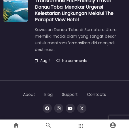
Transformasi Eco-Friendly Travel
Danau Toba: Menakar Urgensi
Kelestarian Lingkungan Melalui The
Parapat View Hotel
Kawasan Danau Toba di Sumatera Utara
memiliki modal alam yang sangat besar
untuk mentransformasikan diri menjadi
destinasi…
Aug 4
No comments
About
Blog
Support
Contacts
Copyright © 2026 |
One
toba