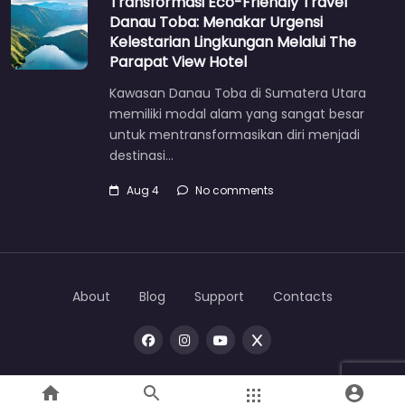
Transformasi Eco-Friendly Travel
Danau Toba: Menakar Urgensi
Kelestarian Lingkungan Melalui The
Parapat View Hotel
Kawasan Danau Toba di Sumatera Utara
memiliki modal alam yang sangat besar
untuk mentransformasikan diri menjadi
destinasi…
Aug 4
No comments
About
Blog
Support
Contacts
Copyright © 2026 |
One
toba