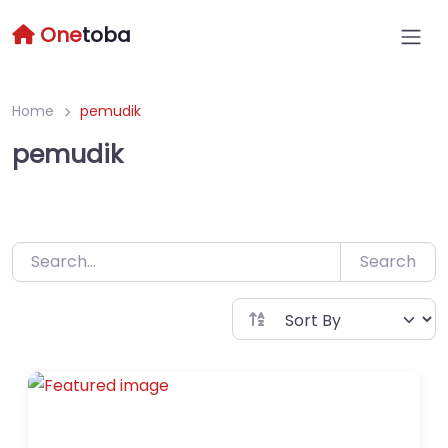
Skip
One
toba
to
content
Home
pemudik
pemudik
Search