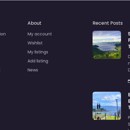
About
Recent Posts
ion
My account
Wishlist
My listings
Add listing
t
News
D