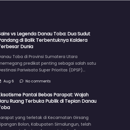
Sains vs Legenda Danau Toba: Dua Sudut
Pandang di Balik Terbentuknya Kaldera
Terbesar Dunia
Danau Toba di Provinsi Sumatera Utara
memegang predikat penting sebagai salah satu
estinasi Pariwisata Super Prioritas (DPSP)…
Aug 6
No comments
Eksotisme Pantai Bebas Parapat: Wajah
Baru Ruang Terbuka Publik di Tepian Danau
Toba
Parapat yang terletak di Kecamatan Girsang
Sipangan Bolon, Kabupaten Simalungun, telah