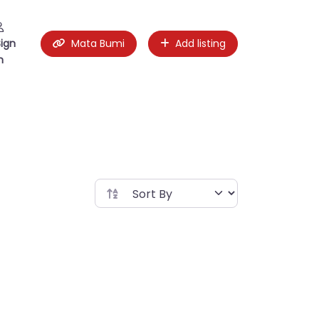
Sign
Mata Bumi
Add listing
n