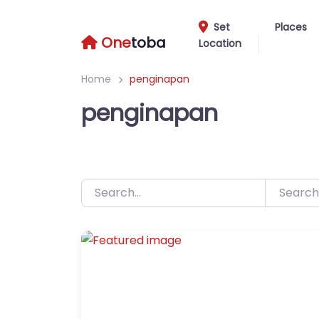
Skip
to
Set
Places
One
toba
Location
content
Home
penginapan
penginapan
Search