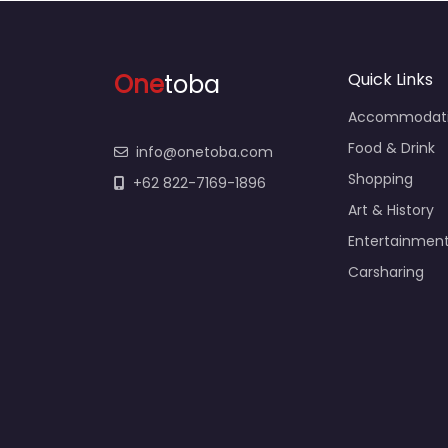
One
toba
Quick Links
Accommodat
Food & Drink
info@onetoba.com
Shopping
+62 822-7169-1896
Art & History
Entertainmen
Carsharing