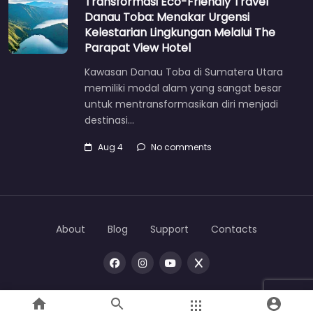
Transformasi Eco-Friendly Travel
Danau Toba: Menakar Urgensi
Kelestarian Lingkungan Melalui The
Parapat View Hotel
Kawasan Danau Toba di Sumatera Utara
memiliki modal alam yang sangat besar
untuk mentransformasikan diri menjadi
destinasi…
Aug 4
No comments
About
Blog
Support
Contacts
Copyright © 2026 |
One
toba