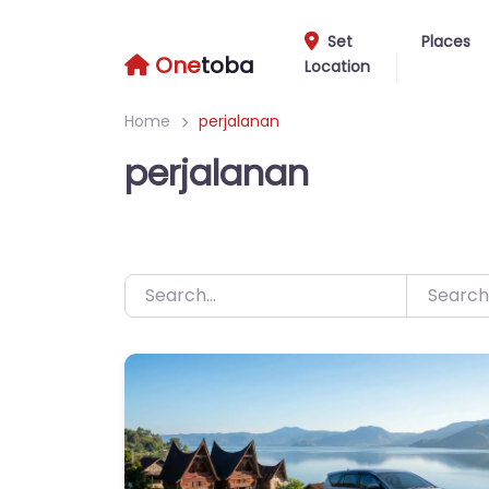
Skip
to
Set
Places
One
toba
Location
content
Home
perjalanan
perjalanan
Search