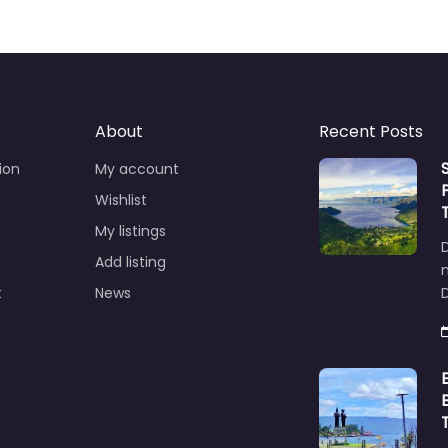
About
Recent Posts
ion
My account
Wishlist
My listings
Add listing
t
News
D