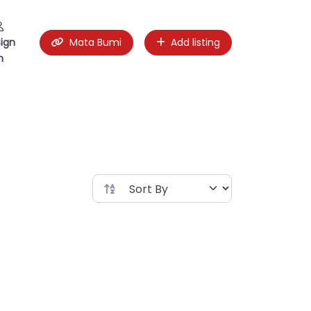
Sign
Mata Bumi
Add listing
n