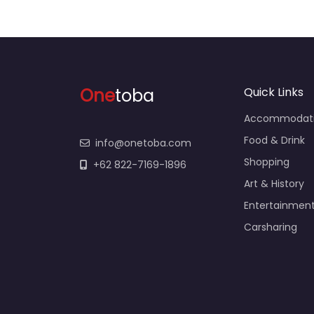
One
toba
Quick Links
Accommodat
Food & Drink
info@onetoba.com
Shopping
+62 822-7169-1896
Art & History
Entertainmen
Carsharing