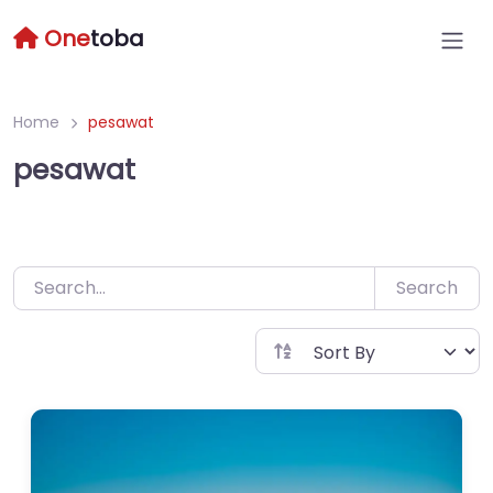
Skip
One
toba
to
content
Home
pesawat
pesawat
Search