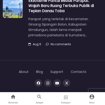
Eksotisme Pantai Bebas Parapat:
Wajah Baru Ruang Terbuka Publik di
Tepian Danau Toba
Parapat yang terletak di Kecamatan
Girsang Sipangan Bolon, Kabupaten
Simalungun, telah lama menjadi
primadona pariwisata di Sumatera…
Aug 5
No comments
About
Blog
Support
Contacts
Copyright © 2026 |
One
toba
Beranda
Jelajah
Kategori
Akun
Home
Search
Mata Bumi
Direktori
Account