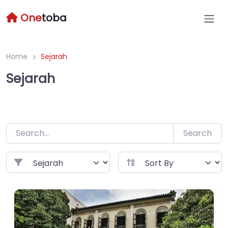
Skip
One
toba
to
content
Home
Sejarah
Sejarah
Search