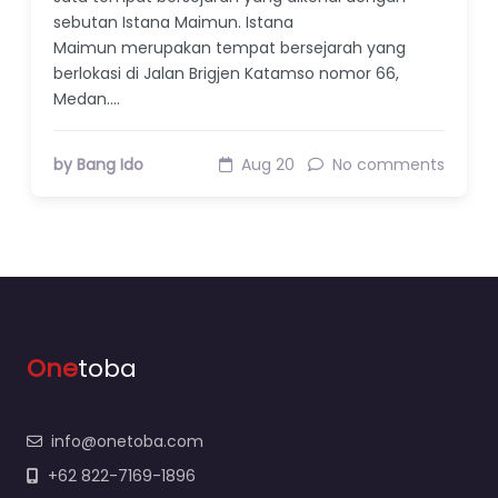
sebutan Istana Maimun. Istana
Maimun merupakan tempat bersejarah yang
berlokasi di Jalan Brigjen Katamso nomor 66,
Medan.…
by Bang Ido
Aug 20
No comments
One
toba
info@onetoba.com
+62 822-7169-1896