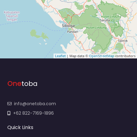
Leaflet
| Map data ©
OpenStreetMap
contributors
One
toba
info@onetoba.com
+62 822-7169-1896
Quick Links