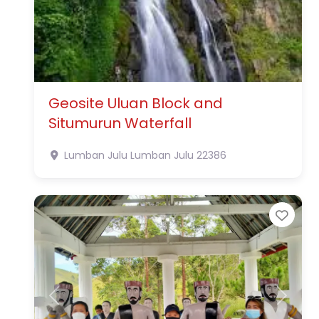
Geosite Uluan Block and
Situmurun Waterfall
Lumban Julu
Lumban Julu
22386
Favo
Previous
Next