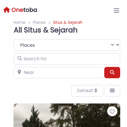
One
toba
Home
Places
Situs & Sejarah
All Situs & Sejarah
Select search type
Search for
Near
Sear
Default
Favo