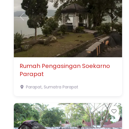
Previous
Next
Rumah Pengasingan Soekarno
Parapat
Parapat, Sumatra
Parapat
Favo