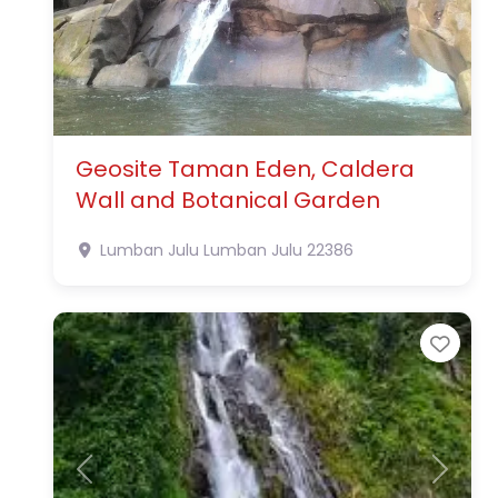
Geosite Taman Eden, Caldera
Wall and Botanical Garden
Lumban Julu
Lumban Julu
22386
Favo
Previous
Next