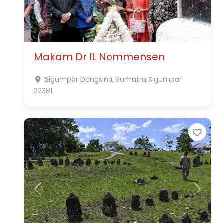
Makam Dr IL Nommensen
Sigumpar Dangsina, Sumatra
Sigumpar
22381
Favo
Previous
Next