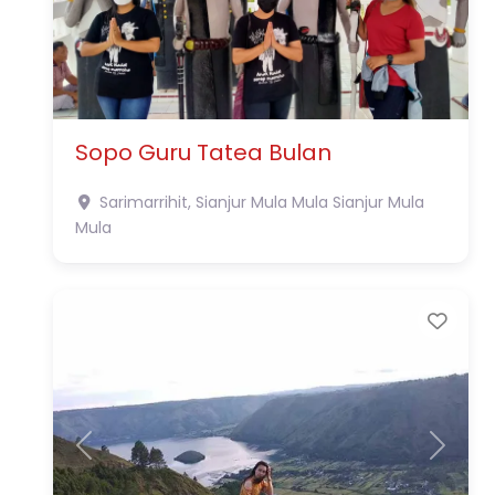
Sopo Guru Tatea Bulan
Sarimarrihit, Sianjur Mula Mula
Sianjur Mula
Mula
Favo
Previous
Next