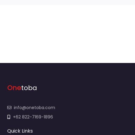
One
toba
info@onetoba.com
+62 822-7169-1896
Quick Links