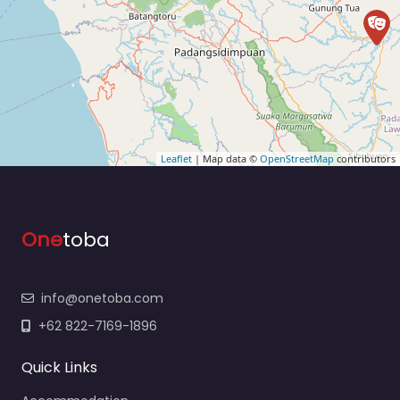
Leaflet
| Map data ©
OpenStreetMap
contributors
One
toba
info@onetoba.com
+62 822-7169-1896
Quick Links