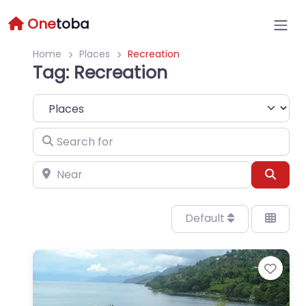
One
toba
Home
Places
Recreation
Tag: Recreation
Select search type
Search for
Near
Sear
Default
Favo