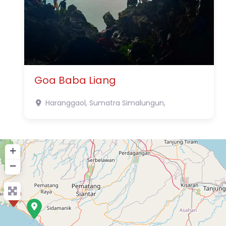
Goa Baba Liang
Haranggaol, Sumatra
Simalungun,
+
−