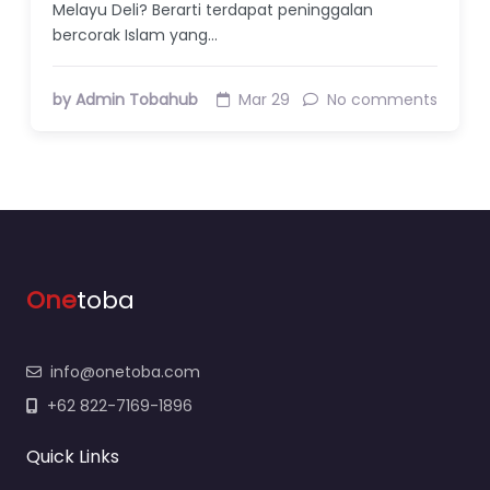
Melayu Deli? Berarti terdapat peninggalan
bercorak Islam yang…
by Admin Tobahub
Mar 29
No comments
One
toba
info@onetoba.com
+62 822-7169-1896
Quick Links