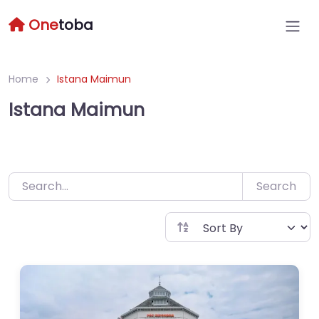
Skip
One
toba
to
content
Home
Istana Maimun
Istana Maimun
Search