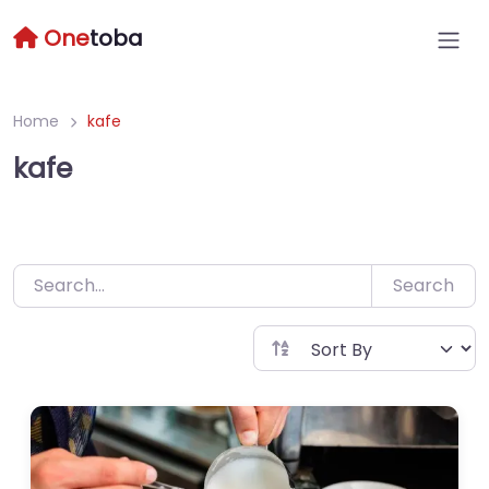
Skip
One
toba
to
content
Home
kafe
kafe
Search