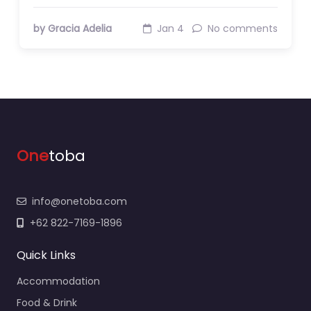
by Gracia Adelia
Jan 4
No comments
One
toba
info@onetoba.com
+62 822-7169-1896
Quick Links
Accommodation
Food & Drink