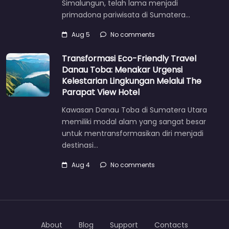
Simalungun, telah lama menjadi
primadona pariwisata di Sumatera…
Aug 5
No comments
Transformasi Eco-Friendly Travel
Danau Toba: Menakar Urgensi
Kelestarian Lingkungan Melalui The
Parapat View Hotel
Kawasan Danau Toba di Sumatera Utara
memiliki modal alam yang sangat besar
untuk mentransformasikan diri menjadi
destinasi…
Aug 4
No comments
About
Blog
Support
Contacts