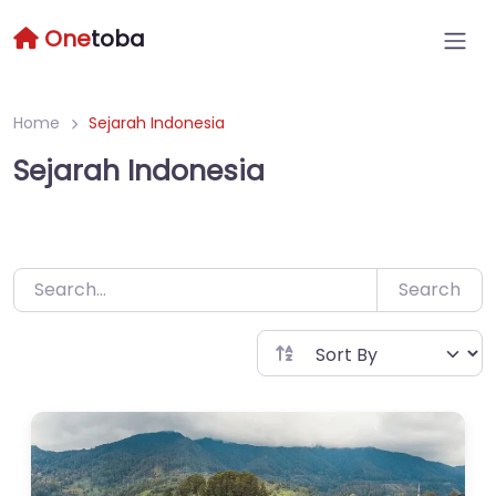
Skip
One
toba
to
content
Home
Sejarah Indonesia
Sejarah Indonesia
Search