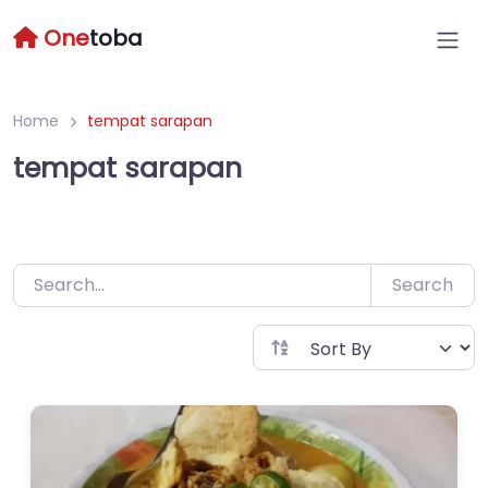
Skip
One
toba
to
content
Home
tempat sarapan
tempat sarapan
Search