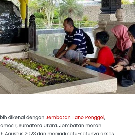
bih dikenal dengan
Jembatan Tano Ponggol
,
Samosir, Sumatera Utara. Jembatan merah
25 Agustus 2023 dan menjadi satu-satunya akses