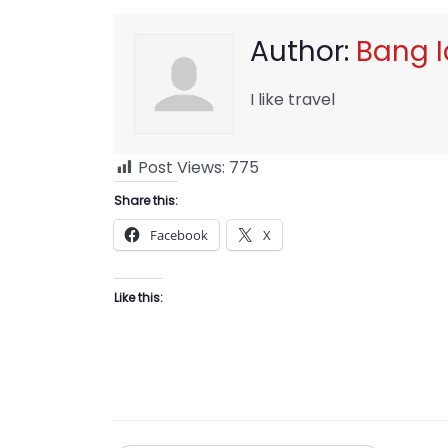
Author:
Bang 
I like travel
Post Views:
775
Share this:
Facebook
X
Like this: