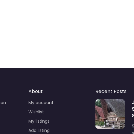
About
Recent Posts
ion
My account
Wishlist
My listings
S
Add listing
s