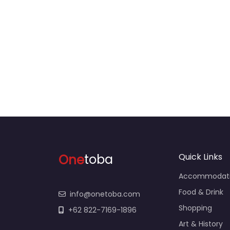
One
toba
Quick Links
Accommodat
Food & Drink
info@onetoba.com
Shopping
+62 822-7169-1896
Art & History