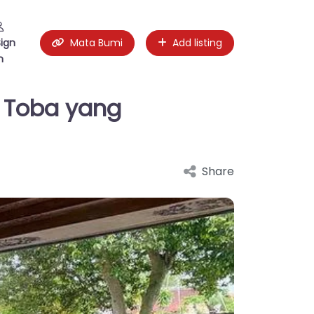
Sign
Mata Bumi
Add listing
n
 Toba yang
Share