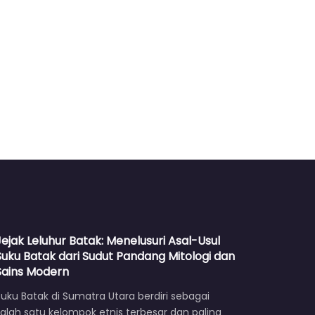
Jejak Leluhur Batak: Menelusuri Asal-Usul
Suku Batak dari Sudut Pandang Mitologi dan
Sains Modern
uku Batak di Sumatra Utara berdiri sebagai
alah satu kelompok etnis terbesar dan paling