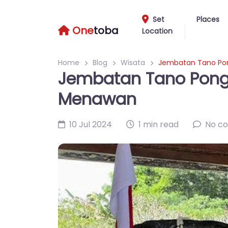
Set
Places
One
toba
Location
Home
Blog
Wisata
Jembatan Tano Pon
Jembatan Tano Pongg
Menawan
10 Jul 2024
1 min read
No c